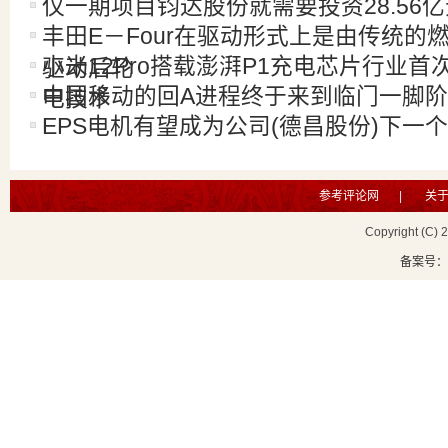
仅一期项目钧达股份就需要投资28.56亿
丰田E－Four在驱动形式上是由传统的
小米12Pro搭载澎湃P1充电芯片行业首
驱动后轮
中国移动的回A进程终于来到临门一脚
电技术
EPS电机有望成为公司(德昌股份)下一
参考评论网
|
关
Copyright (C) 
备案号：鲁