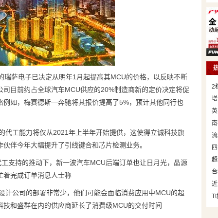
于日本的瑞萨电子已决定从明年1月起提高其MCU的价格，以反映不断
2
司目前约占全球汽车MCU供应的20%制造商新的定价决定将促
增
格例如，梅赛德斯—奔驰将其报价提高了5%，预计其他同行也
英
南
年的代工能力将仅从2021年上半年开始提供，这使得立诚科技旗
流
作伙伴今年大幅提升了引线键合和芯片检测业务。
四
超
M代工支持的推动下，新一波汽车MCU后端订单也让日月光，晶源
台
忙着完成订单消息人士称
近
C设计公司的部署非常少，他们可能会面临消费应用中MCU的超
T
科技和盛群在内的供应商延长了消费级MCU的交付时间