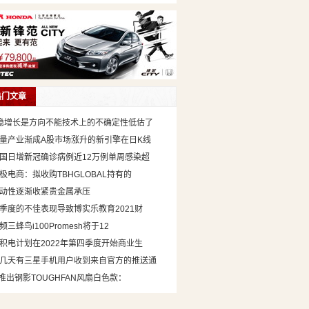
热门文章
稳增长是方向不能技术上的不确定性低估了
量产业渐成A股市场涨升的新引擎在日K线
国日增新冠确诊病例近12万例单周感染超
极电商：拟收购TBHGLOBAL持有的
动性逐渐收紧贵金属承压
季度的不佳表现导致博实乐教育2021财
频三蜂鸟i100Promesh将于12
积电计划在2022年第四季度开始商业生
几天有三星手机用户收到来自官方的推送通
t推出钢影TOUGHFAN风扇白色款：