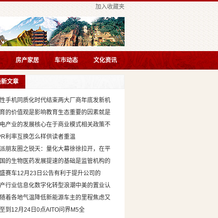
加入收藏夹
房产家居
车市动态
文化资讯
最新文章
性手机同质化时代结束两大厂商年底发新机
育的价值观是影响教育生态重要的因素就是
电产业的发展核心在于商业模式相关政策不
PR利率互换怎么样供读者重温
派朋友圈之锐天：量化大幕徐徐拉开，在平
国的生物医药发展提速的基础是监管机构的
盛赛车12月23日公告有利于提升公司的
产行业信息化数字化转型浪潮中美的置业认
随着各地气温降低新能源车主的里程焦虑又
至到12月24日0点AITO问界M5全