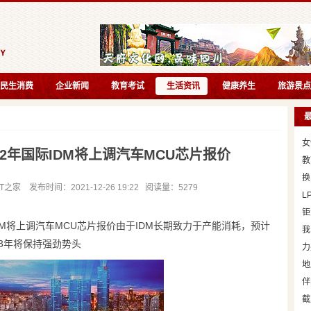
民生消费
企业新闻
教育考试
生活资讯
健康养生
旅游景点
女
22年国际IDM将上调汽车MCU芯片报价
教
换
家 发布时间：2021-12-26 19:22 阅读量：5279
L
钜
DM将上调汽车MCU芯片报价由于IDM长期致力于产能消耗，预计
我
23年将保持强劲势头
力
地
伴
截