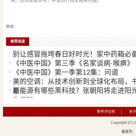
关。仅供读者参考，并请自行核实相关内容。
热词：
推荐阅读
别让感冒拖垮春日好时光！家中药箱必
《中医中国》第三季《名家谈病·喉痹》
《中医中国》第一季第12集：问道
美的空调：从技术创新到全球化布局，
新能源有哪些黑科技？张朝阳将走进阳
章
你揭秘
参考评论网
|
关
Copyright (C) 
备案号：鲁