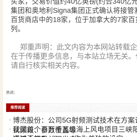
买家，交易价值约40亿英镑(约合340亿
集团和奥地利Signa集团正式确认将接管
百货商店中的18家，位于加拿大的7家
列。
郑重声明：此文内容为本网站转载
在于传播更多信息，与本站立场无关。
请自行核实相关内容。
热词：
推荐阅读
博杰股份：公司5G射频测试技术在方案
我国首个百万千瓦级海上风电项目三峡
试频段、参数覆盖等