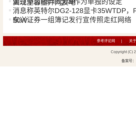
通过添加Panlingual作为单独的设定
实现全容量并网发电
消息称英特尔DG2-128显卡35WTDP，
东兴证券一组簿记发行宣传照走红网络
50W
参考评论网
|
关
Copyright (C) 
备案号：鲁