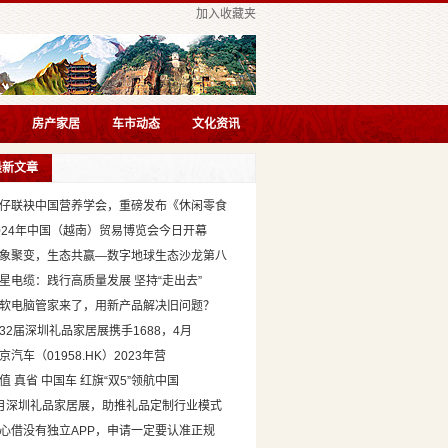
加入收藏夹
房产家居
车市动态
文化资讯
最新文章
仔联袂中国营养学会，重磅发布《休闲零食
024年中国（越南）贸易博览会今日开幕
象聚变，生态共赢—数字地球生态沙龙第八
星电缆：践行高质量发展 坚持“走出去”
软电脑管家来了，用新产品解决旧问题？
32届深圳礼品家居展携手1688，4月
京汽车（01958.HK）2023年营
值 真省 中国车 红旗“双5”领航中国
月深圳礼品家居展，助推礼品定制行业模式
心借没有独立APP，申请一定要认准正规