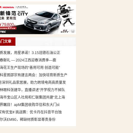
热门文章
质发展，用星承诺！3.15冠德石油公正
春献礼 — 2024江西迎春消费季—鹿
海花王生产现场的“善用可用 创造可能”
科星图邵宗有建言两会：加快培育新质生产
月深圳礼品家居展，助力跨境电商高质量发
林眼科张建华，直播讲述“开学视力不掉队
海市宝山区人社局和仁联集团共建“北上海
界瞩目！apM集团收购华信和东大门st
家有优宝# 挑战赛：优卡丹在抖音平台独
尔沃EM90，稀缺材质彰显尊贵身份