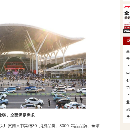
高
开
上
中
4
铂
上
业
#
业链，全面满足需求
沃
源头厂货商人节集结30+消费品类、8000+精品品牌、全球