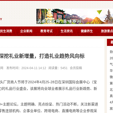
民生消费
企业新闻
教育考试
生活资讯
健康养生
旅游景点
劲
展深挖礼业新增量，打造礼业趋势风向标
2
气
布时间：2024-04-11 14:12 阅读量：5451 会员投稿
华
微
源头厂货商人节将于2024年4月25-28日在深圳国际会展中心（宝
第
力的礼品行业盛会，该展将向全球业者展示礼品行业新趋势、新
北
真
4
0+主题论坛，主题明确、亮点纷呈、热门活动不断，关注新渠道
放
零售连锁机构、企事业单位、跨境电商、直播电商等企业参观采